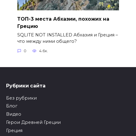
ТОП-3 места Абхазии, похожих на
Грецию
SQLITE NOT INSTALLED Абхазия и Греция –
что между ними общего?
0
4.6к.
Рубрики сайта
Без рубрики
Блог
Видео
Герои Древней Греции
Греция