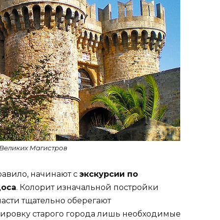
Великих Магистров
равило, начинают с
экскурсии по
доса
. Колорит изначальной постройки
ласти тщательно оберегают
нировку старого города лишь необходимые