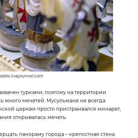
alets.livejournal.com
захвачен турками, поэтому на территории
сь много мечетей. Мусульмане не всегда
анской церкви просто пристраивался минарет,
ания открывалась мечеть.
ерцать панораму города – крепостная стена.