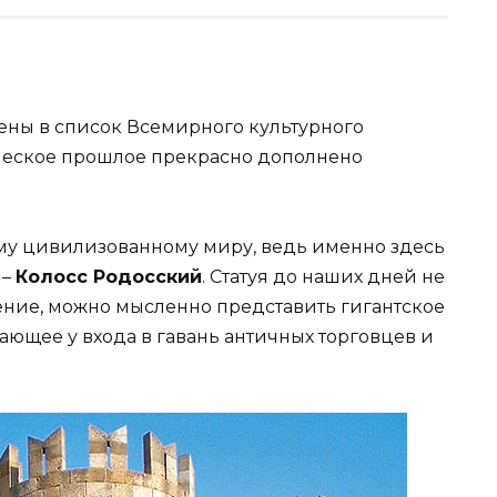
ены в список Всемирного культурного
ческое прошлое прекрасно дополнено
ему цивилизованному миру, ведь именно здесь
 –
Колосс Родосский
. Статуя до наших дней не
ение, можно мысленно представить гигантское
чающее у входа в гавань античных торговцев и