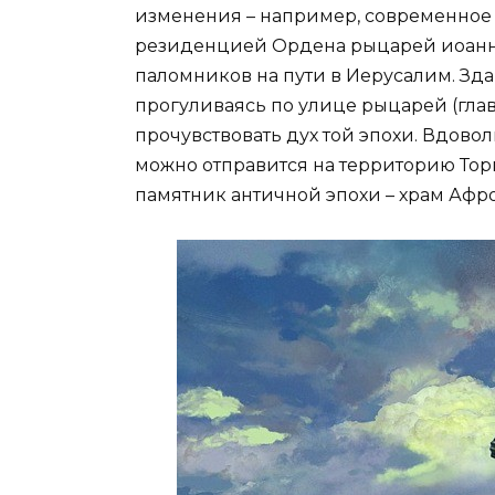
изменения – например, современное о
резиденцией Ордена рыцарей иоанни
паломников на пути в Иерусалим. Зда
прогуливаясь по улице рыцарей (глав
прочувствовать дух той эпохи. Вдово
можно отправится на территорию Торг
памятник античной эпохи – храм Афроди