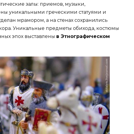
тические залы: приемов, музыки,
ены уникальными греческими статуями и
делан мрамором, а на стенах сохранились
кора. Уникальные предметы обихода, костюмы
азных эпох выставлены
в Этнографическом