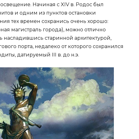
свещение. Начиная с XIV в. Родос был
тов и одним из пунктов остановки
ния тех времен сохранись очень хорошо:
ная магистраль города), можно отлично
ль насладившись старинной архитектурой,
ового порта, недалеко от которого сохранился
ты, датируемый III в. до н.э.