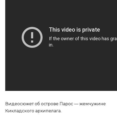
Видеосюжет об острове Парос — жемчужине
Кикладского архипелага.